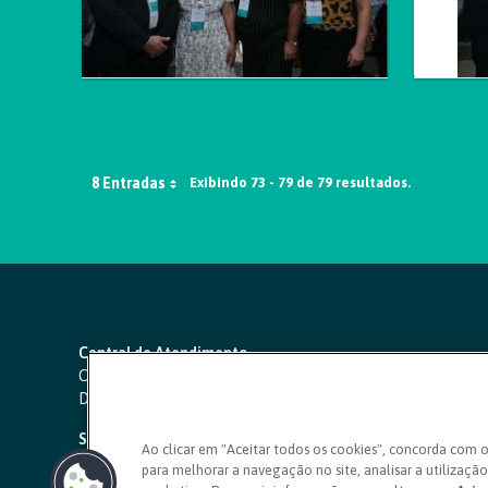
8 Entradas
Exibindo 73 - 79 de 79 resultados.
Central de Atendimento
Capitais e regiões metropolitanas:
4000 1111
Demais localidades:
0800 642 0000
SAC 24 horas
-
0800 724 4420
Ao clicar em "Aceitar todos os cookies", concorda com 
para melhorar a navegação no site, analisar a utilização 
Ouvidoria