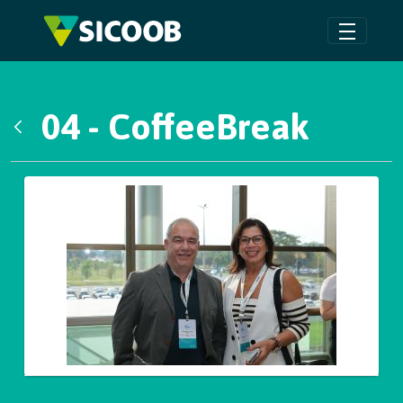
Pular para o Conteúdo principal
04 - CoffeeBreak
Voltar
Galeria de Mídias