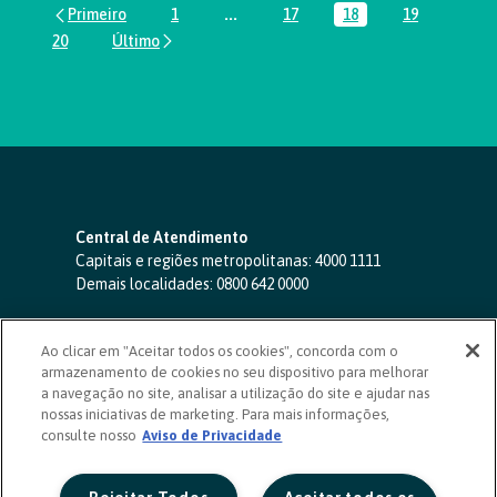
1
...
17
18
19
Página
Páginas intermediárias Usar ABA par
Página
Página
Página
20
Página
Central de Atendimento
Capitais e regiões metropolitanas:
4000 1111
Demais localidades:
0800 642 0000
SAC 24 horas
-
0800 724 4420
Ao clicar em "Aceitar todos os cookies", concorda com o
Ouvidoria
armazenamento de cookies no seu dispositivo para melhorar
0800 725 0996
(de segunda a sexta, das 8h às 20h)
a navegação no site, analisar a utilização do site e ajudar nas
ouvidoriasicoob.com.br
nossas iniciativas de marketing. Para mais informações,
consulte nosso
Deficientes auditivos ou de fala
Aviso de Privacidade
-
0800 940 0458
(de segunda a sexta, das 8h às 20h)