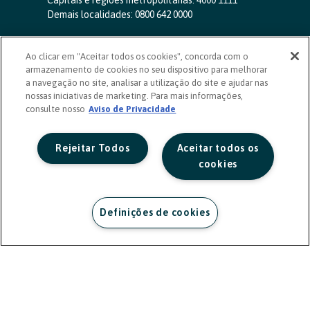
Capitais e regiões metropolitanas:
4000 1111
Demais localidades:
0800 642 0000
SAC 24 horas
-
0800 724 4420
Ao clicar em "Aceitar todos os cookies", concorda com o
Ouvidoria
armazenamento de cookies no seu dispositivo para melhorar
0800 725 0996
(de segunda a sexta, das 8h às 20h)
a navegação no site, analisar a utilização do site e ajudar nas
ouvidoriasicoob.com.br
nossas iniciativas de marketing. Para mais informações,
consulte nosso
Deficientes auditivos ou de fala
Aviso de Privacidade
-
0800 940 0458
(de segunda a sexta, das 8h às 20h)
Rejeitar Todos
Aceitar todos os
cookies
Definições de cookies