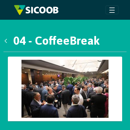
Pular para o Conteúdo principal
04 - CoffeeBreak
Voltar
Galeria de Mídias