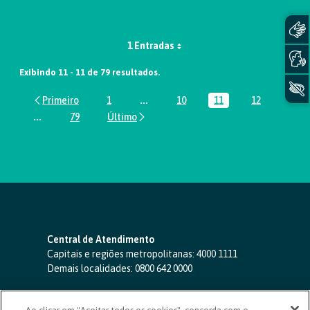
1 Entradas
Exibindo 11 - 11 de 79 resultados.
1
...
10
11
12
Página
Páginas intermediárias Usar ABA par
Página
Página
Página
...
79
Páginas intermediárias Usar ABA para navegar.
Página
Central de Atendimento
Capitais e regiões metropolitanas:
4000 1111
Demais localidades:
0800 642 0000
SAC 24 horas
-
0800 724 4420