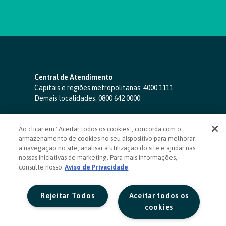
Central de Atendimento
Capitais e regiões metropolitanas:
4000 1111
Demais localidades:
0800 642 0000
SAC 24 horas
-
0800 724 4420
Ao clicar em "Aceitar todos os cookies", concorda com o
Ouvidoria
armazenamento de cookies no seu dispositivo para melhorar
0800 725 0996
(de segunda a sexta, das 8h às 20h)
a navegação no site, analisar a utilização do site e ajudar nas
ouvidoriasicoob.com.br
nossas iniciativas de marketing. Para mais informações,
consulte nosso
Deficientes auditivos ou de fala
Aviso de Privacidade
-
0800 940 0458
(de segunda a sexta, das 8h às 20h)
Rejeitar Todos
Aceitar todos os
cookies