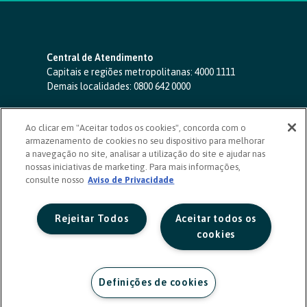
Central de Atendimento
Capitais e regiões metropolitanas:
4000 1111
Demais localidades:
0800 642 0000
SAC 24 horas
-
0800 724 4420
Ao clicar em "Aceitar todos os cookies", concorda com o
Ouvidoria
armazenamento de cookies no seu dispositivo para melhorar
0800 725 0996
(de segunda a sexta, das 8h às 20h)
a navegação no site, analisar a utilização do site e ajudar nas
ouvidoriasicoob.com.br
nossas iniciativas de marketing. Para mais informações,
consulte nosso
Deficientes auditivos ou de fala
Aviso de Privacidade
-
0800 940 0458
(de segunda a sexta, das 8h às 20h)
Rejeitar Todos
Aceitar todos os
cookies
Definições de cookies