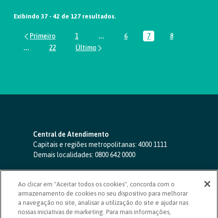
Exibindo 37 - 42 de 127 resultados.
1
...
6
7
8
Página
Páginas intermediárias Usar ABA par
Página
Página
Página
...
22
Páginas intermediárias Usar ABA para navegar.
Página
Central de Atendimento
Capitais e regiões metropolitanas:
4000 1111
Demais localidades:
0800 642 0000
SAC 24 horas
-
0800 724 4420
Ao clicar em "Aceitar todos os cookies", concorda com o
Ouvidoria
armazenamento de cookies no seu dispositivo para melhorar
0800 725 0996
(de segunda a sexta, das 8h às 20h)
a navegação no site, analisar a utilização do site e ajudar nas
ouvidoriasicoob.com.br
nossas iniciativas de marketing. Para mais informações,