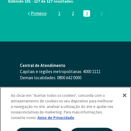
Exibindo 101 - 127 de 127 resultados.
1
2
3
Página
Página
Página
Central de Atendimento
Capitais e regiões metropolitanas:
4000 1111
Demais localidades:
0800 642 0000
SAC 24 horas
-
0800 724 4420
Ao clicar em "Aceitar todos os cookies", concorda com o
Ouvidoria
armazenamento de cookies no seu dispositivo para melhorar
0800 725 0996
(de segunda a sexta, das 8h às 20h)
a navegação no site, analisar a utilização do site e ajudar nas
ouvidoriasicoob.com.br
nossas iniciativas de marketing. Para mais informações,
consulte nosso
Deficientes auditivos ou de fala
Aviso de Privacidade
-
0800 940 0458
(de segunda a sexta, das 8h às 20h)