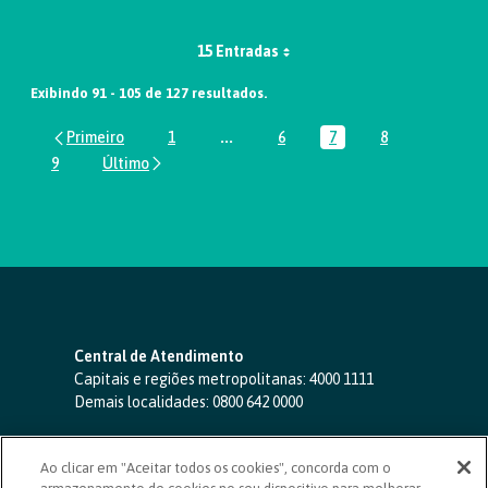
15 Entradas
Exibindo 91 - 105 de 127 resultados.
1
...
6
7
8
Página
Páginas intermediárias Usar ABA par
Página
Página
Página
9
Página
Central de Atendimento
Capitais e regiões metropolitanas:
4000 1111
Demais localidades:
0800 642 0000
SAC 24 horas
-
0800 724 4420
Ao clicar em "Aceitar todos os cookies", concorda com o
Ouvidoria