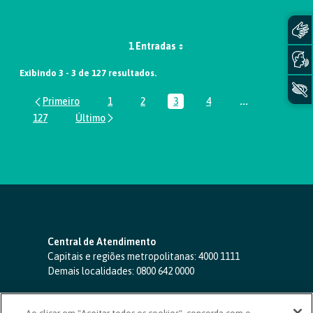
1 Entradas
Exibindo 3 - 3 de 127 resultados.
1
2
3
4
...
Página
Página
Página
Página
Páginas interm
127
Página
Central de Atendimento
Capitais e regiões metropolitanas:
4000 1111
Demais localidades:
0800 642 0000
SAC 24 horas
-
0800 724 4420