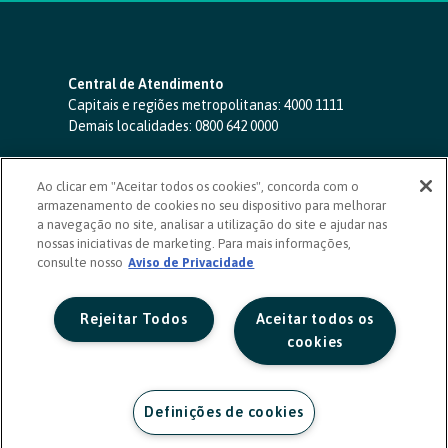
Central de Atendimento
Capitais e regiões metropolitanas:
4000 1111
Demais localidades:
0800 642 0000
SAC 24 horas
-
0800 724 4420
Ao clicar em "Aceitar todos os cookies", concorda com o
Ouvidoria
armazenamento de cookies no seu dispositivo para melhorar
0800 725 0996
(de segunda a sexta, das 8h às 20h)
a navegação no site, analisar a utilização do site e ajudar nas
ouvidoriasicoob.com.br
nossas iniciativas de marketing. Para mais informações,
consulte nosso
Deficientes auditivos ou de fala
Aviso de Privacidade
-
0800 940 0458
(de segunda a sexta, das 8h às 20h)
Rejeitar Todos
Aceitar todos os
cookies
Definições de cookies