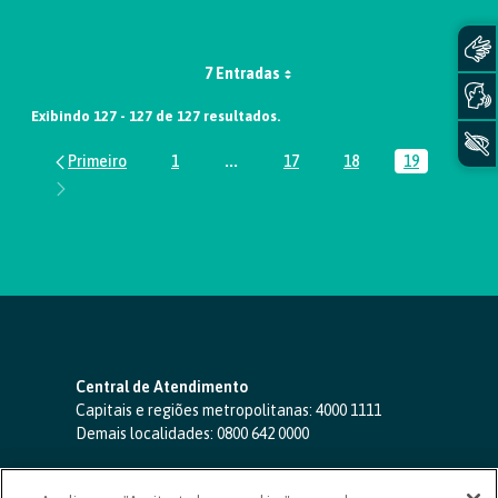
7 Entradas
Exibindo 127 - 127 de 127 resultados.
1
...
17
18
19
Página
Páginas intermediárias Usar ABA par
Página
Página
Página
Central de Atendimento
Capitais e regiões metropolitanas:
4000 1111
Demais localidades:
0800 642 0000
SAC 24 horas
-
0800 724 4420