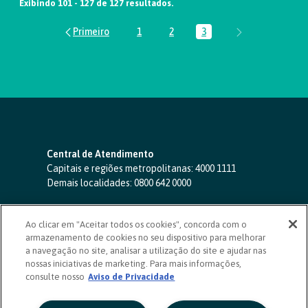
Exibindo 101 - 127 de 127 resultados.
1
2
3
Página
Página
Página
Central de Atendimento
Capitais e regiões metropolitanas:
4000 1111
Demais localidades:
0800 642 0000
SAC 24 horas
-
0800 724 4420
Ao clicar em "Aceitar todos os cookies", concorda com o
Ouvidoria
armazenamento de cookies no seu dispositivo para melhorar
0800 725 0996
(de segunda a sexta, das 8h às 20h)
a navegação no site, analisar a utilização do site e ajudar nas
ouvidoriasicoob.com.br
nossas iniciativas de marketing. Para mais informações,
consulte nosso
Deficientes auditivos ou de fala
Aviso de Privacidade
-
0800 940 0458
(de segunda a sexta, das 8h às 20h)