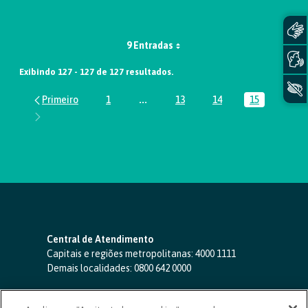
9 Entradas
Exibindo 127 - 127 de 127 resultados.
1
...
13
14
15
Página
Páginas intermediárias Usar ABA par
Página
Página
Página
Central de Atendimento
Capitais e regiões metropolitanas:
4000 1111
Demais localidades:
0800 642 0000
SAC 24 horas
-
0800 724 4420