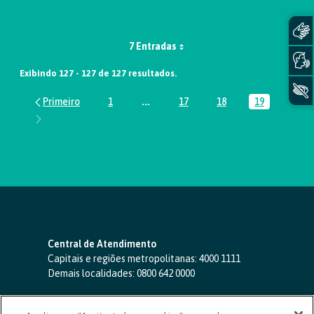
7 Entradas
Exibindo 127 - 127 de 127 resultados.
1
...
17
18
19
Página
Páginas intermediárias Usar ABA par
Página
Página
Página
Central de Atendimento
Capitais e regiões metropolitanas:
4000 1111
Demais localidades:
0800 642 0000
SAC 24 horas
-
0800 724 4420