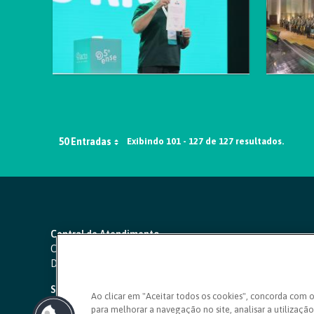
50 Entradas
Exibindo 101 - 127 de 127 resultados.
Central de Atendimento
Capitais e regiões metropolitanas:
4000 1111
Demais localidades:
0800 642 0000
SAC 24 horas
-
0800 724 4420
Ao clicar em "Aceitar todos os cookies", concorda com 
para melhorar a navegação no site, analisar a utilização 