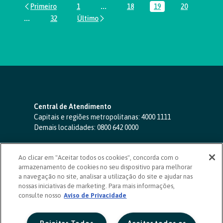
1
...
18
19
20
Página
Páginas intermediárias Usar ABA par
Página
Página
Página
...
32
Páginas intermediárias Usar ABA para navegar.
Página
Central de Atendimento
Capitais e regiões metropolitanas:
4000 1111
Demais localidades:
0800 642 0000
SAC 24 horas
-
0800 724 4420
Ao clicar em "Aceitar todos os cookies", concorda com o
Ouvidoria
armazenamento de cookies no seu dispositivo para melhorar
0800 725 0996
(de segunda a sexta, das 8h às 20h)
a navegação no site, analisar a utilização do site e ajudar nas
ouvidoriasicoob.com.br
nossas iniciativas de marketing. Para mais informações,
consulte nosso
Deficientes auditivos ou de fala
Aviso de Privacidade
-
0800 940 0458
(de segunda a sexta, das 8h às 20h)