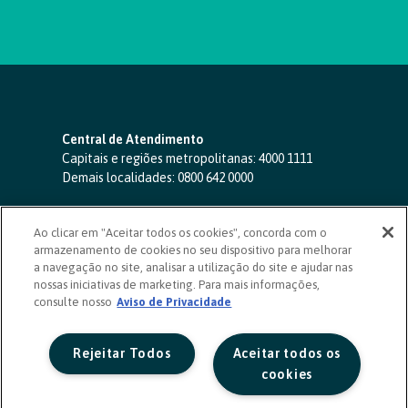
Central de Atendimento
Capitais e regiões metropolitanas:
4000 1111
Demais localidades:
0800 642 0000
SAC 24 horas
-
0800 724 4420
Ao clicar em "Aceitar todos os cookies", concorda com o
Ouvidoria
armazenamento de cookies no seu dispositivo para melhorar
0800 725 0996
(de segunda a sexta, das 8h às 20h)
a navegação no site, analisar a utilização do site e ajudar nas
ouvidoriasicoob.com.br
nossas iniciativas de marketing. Para mais informações,
consulte nosso
Deficientes auditivos ou de fala
Aviso de Privacidade
-
0800 940 0458
(de segunda a sexta, das 8h às 20h)
Rejeitar Todos
Aceitar todos os
cookies