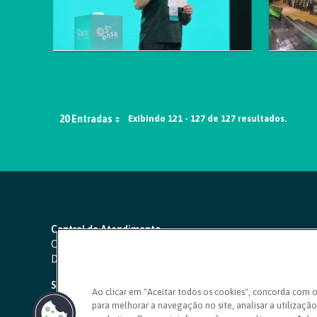
20 Entradas
Exibindo 121 - 127 de 127 resultados.
Central de Atendimento
Capitais e regiões metropolitanas:
4000 1111
Demais localidades:
0800 642 0000
SAC 24 horas
-
0800 724 4420
Ao clicar em "Aceitar todos os cookies", concorda com 
para melhorar a navegação no site, analisar a utilização 
Ouvidoria