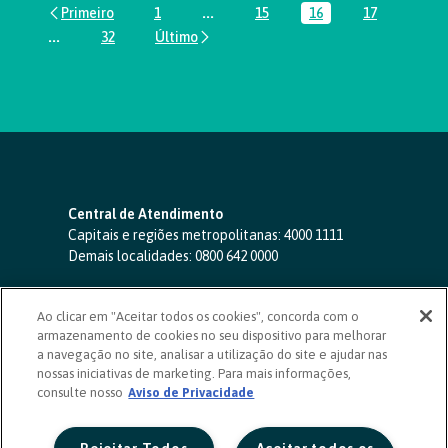
1
...
15
16
17
Página
Páginas intermediárias Usar ABA par
Página
Página
Página
...
32
Páginas intermediárias Usar ABA para navegar.
Página
Central de Atendimento
Capitais e regiões metropolitanas:
4000 1111
Demais localidades:
0800 642 0000
SAC 24 horas
-
0800 724 4420
Ao clicar em "Aceitar todos os cookies", concorda com o
Ouvidoria
armazenamento de cookies no seu dispositivo para melhorar
0800 725 0996
(de segunda a sexta, das 8h às 20h)
a navegação no site, analisar a utilização do site e ajudar nas
ouvidoriasicoob.com.br
nossas iniciativas de marketing. Para mais informações,
consulte nosso
Deficientes auditivos ou de fala
Aviso de Privacidade
-
0800 940 0458
(de segunda a sexta, das 8h às 20h)