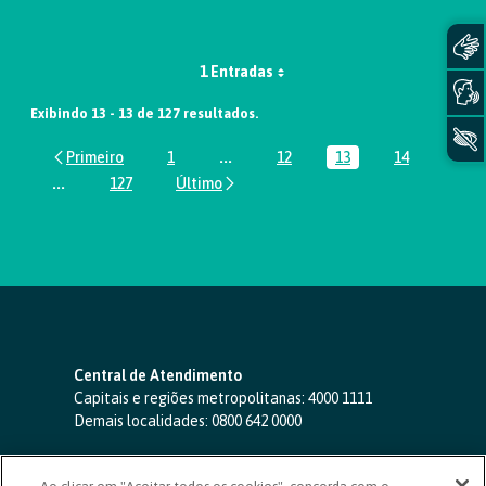
1 Entradas
Exibindo 13 - 13 de 127 resultados.
1
...
12
13
14
Página
Páginas intermediárias Usar ABA par
Página
Página
Página
...
127
Páginas intermediárias Usar ABA para navegar.
Página
Central de Atendimento
Capitais e regiões metropolitanas:
4000 1111
Demais localidades:
0800 642 0000
SAC 24 horas
-
0800 724 4420