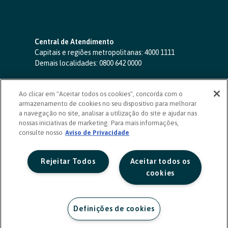
Central de Atendimento
Capitais e regiões metropolitanas:
4000 1111
Demais localidades:
0800 642 0000
SAC 24 horas
-
0800 724 4420
Ao clicar em "Aceitar todos os cookies", concorda com o
Ouvidoria
armazenamento de cookies no seu dispositivo para melhorar
0800 725 0996
(de segunda a sexta, das 8h às 20h)
a navegação no site, analisar a utilização do site e ajudar nas
ouvidoriasicoob.com.br
nossas iniciativas de marketing. Para mais informações,
consulte nosso
Deficientes auditivos ou de fala
Aviso de Privacidade
-
0800 940 0458
(de segunda a sexta, das 8h às 20h)
Rejeitar Todos
Aceitar todos os
cookies
Definições de cookies