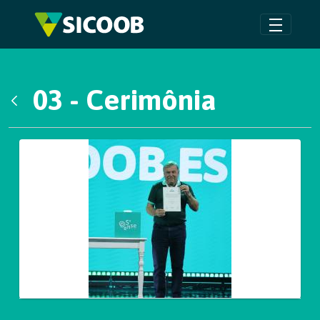
Pular para o Conteúdo principal
03 - Cerimônia
Voltar
Galeria de Mídias