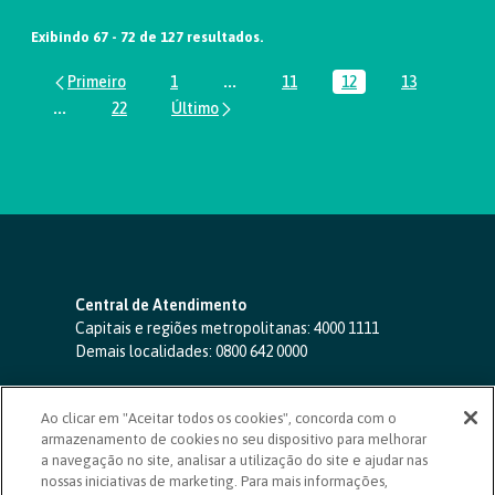
Exibindo 67 - 72 de 127 resultados.
1
...
11
12
13
Página
Páginas intermediárias Usar ABA par
Página
Página
Página
...
22
Páginas intermediárias Usar ABA para navegar.
Página
Central de Atendimento
Capitais e regiões metropolitanas:
4000 1111
Demais localidades:
0800 642 0000
SAC 24 horas
-
0800 724 4420
Ao clicar em "Aceitar todos os cookies", concorda com o
Ouvidoria
armazenamento de cookies no seu dispositivo para melhorar
0800 725 0996
(de segunda a sexta, das 8h às 20h)
a navegação no site, analisar a utilização do site e ajudar nas
ouvidoriasicoob.com.br
nossas iniciativas de marketing. Para mais informações,