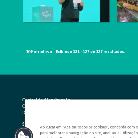
30 Entradas
Exibindo 121 - 127 de 127 resultados.
Central de Atendimento
Capitais e regiões metropolitanas:
4000 1111
Demais localidades:
0800 642 0000
SAC 24 horas
-
0800 724 4420
Ao clicar em "Aceitar todos os cookies", concorda com 
para melhorar a navegação no site, analisar a utilização 
Ouvidoria