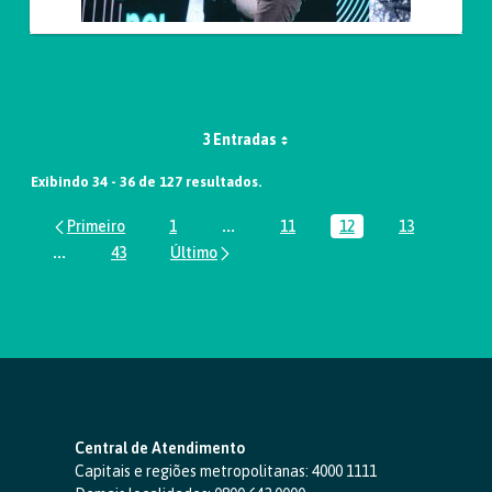
3 Entradas
Exibindo 34 - 36 de 127 resultados.
1
...
11
12
13
Página
Páginas intermediárias Usar ABA par
Página
Página
Página
...
43
Páginas intermediárias Usar ABA para navegar.
Página
Central de Atendimento
Capitais e regiões metropolitanas:
4000 1111