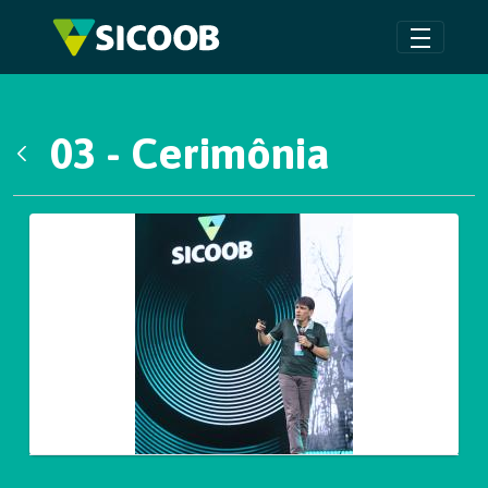
Pular para o Conteúdo principal
03 - Cerimônia
Voltar
Galeria de Mídias