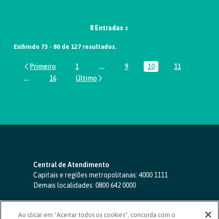
8 Entradas
Exibindo 73 - 80 de 127 resultados.
1
...
9
10
11
Página
Páginas intermediárias Usar ABA par
Página
Página
Página
...
16
Páginas intermediárias Usar ABA para navegar.
Página
Central de Atendimento
Capitais e regiões metropolitanas:
4000 1111
Demais localidades:
0800 642 0000
SAC 24 horas
-
0800 724 4420
Ao clicar em "Aceitar todos os cookies", concorda com o