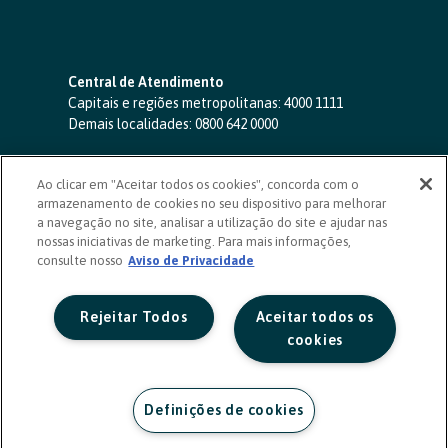
Central de Atendimento
Capitais e regiões metropolitanas:
4000 1111
Demais localidades:
0800 642 0000
SAC 24 horas
-
0800 724 4420
Ao clicar em "Aceitar todos os cookies", concorda com o
Ouvidoria
armazenamento de cookies no seu dispositivo para melhorar
0800 725 0996
(de segunda a sexta, das 8h às 20h)
a navegação no site, analisar a utilização do site e ajudar nas
ouvidoriasicoob.com.br
nossas iniciativas de marketing. Para mais informações,
consulte nosso
Deficientes auditivos ou de fala
Aviso de Privacidade
-
0800 940 0458
(de segunda a sexta, das 8h às 20h)
Rejeitar Todos
Aceitar todos os
cookies
Definições de cookies