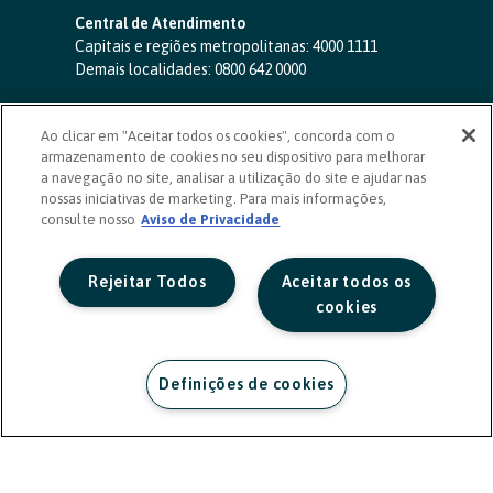
Central de Atendimento
Capitais e regiões metropolitanas:
4000 1111
Demais localidades:
0800 642 0000
SAC 24 horas
-
0800 724 4420
Ao clicar em "Aceitar todos os cookies", concorda com o
Ouvidoria
armazenamento de cookies no seu dispositivo para melhorar
0800 725 0996
(de segunda a sexta, das 8h às 20h)
a navegação no site, analisar a utilização do site e ajudar nas
ouvidoriasicoob.com.br
nossas iniciativas de marketing. Para mais informações,
consulte nosso
Deficientes auditivos ou de fala
Aviso de Privacidade
-
0800 940 0458
(de segunda a sexta, das 8h às 20h)
Rejeitar Todos
Aceitar todos os
cookies
Definições de cookies