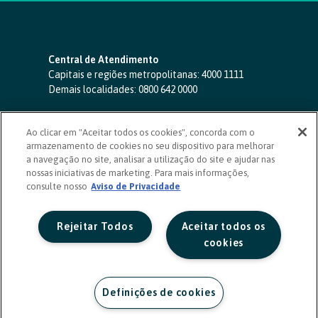
Central de Atendimento
Capitais e regiões metropolitanas:
4000 1111
Demais localidades:
0800 642 0000
SAC 24 horas
-
0800 724 4420
Ao clicar em "Aceitar todos os cookies", concorda com o
Ouvidoria
armazenamento de cookies no seu dispositivo para melhorar
0800 725 0996
(de segunda a sexta, das 8h às 20h)
a navegação no site, analisar a utilização do site e ajudar nas
ouvidoriasicoob.com.br
nossas iniciativas de marketing. Para mais informações,
consulte nosso
Deficientes auditivos ou de fala
Aviso de Privacidade
-
0800 940 0458
(de segunda a sexta, das 8h às 20h)
Rejeitar Todos
Aceitar todos os
cookies
Definições de cookies