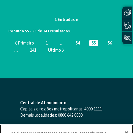
1 Entradas
Exibindo 55 - 55 de 141 resultados.
1
...
54
55
56
Página
Páginas intermediárias Usar ABA par
Página
Página
Página
...
141
Páginas intermediárias Usar ABA para navegar.
Página
Central de Atendimento
Capitais e regiões metropolitanas:
4000 1111
Demais localidades:
0800 642 0000
SAC 24 horas
-
0800 724 4420