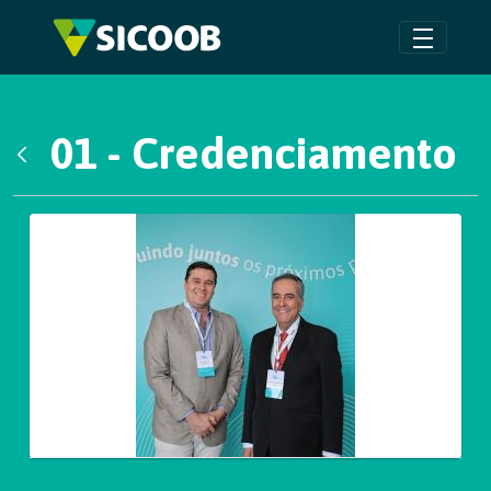
Pular para o Conteúdo principal
01 - Credenciamento
Voltar
Galeria de Mídias