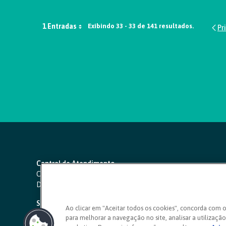
1 Entradas
Exibindo 33 - 33 de 141 resultados.
Central de Atendimento
Capitais e regiões metropolitanas:
4000 1111
Demais localidades:
0800 642 0000
SAC 24 horas
-
0800 724 4420
Ao clicar em "Aceitar todos os cookies", concorda com 
para melhorar a navegação no site, analisar a utilização 
Ouvidoria