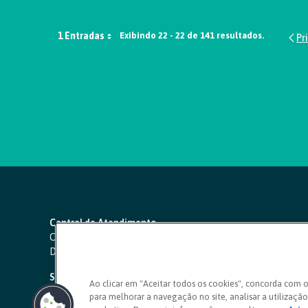
1 Entradas
Exibindo 22 - 22 de 141 resultados.
Central de Atendimento
Capitais e regiões metropolitanas:
4000 1111
Demais localidades:
0800 642 0000
SAC 24 horas
-
0800 724 4420
Ao clicar em "Aceitar todos os cookies", concorda com 
para melhorar a navegação no site, analisar a utilização 
Ouvidoria