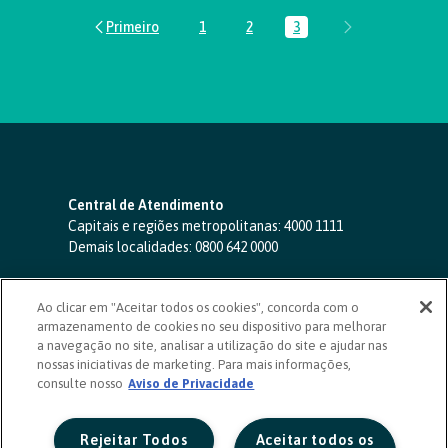
1
2
3
Página
Página
Página
Central de Atendimento
Capitais e regiões metropolitanas:
4000 1111
Demais localidades:
0800 642 0000
SAC 24 horas
-
0800 724 4420
Ao clicar em "Aceitar todos os cookies", concorda com o
Ouvidoria
armazenamento de cookies no seu dispositivo para melhorar
0800 725 0996
(de segunda a sexta, das 8h às 20h)
a navegação no site, analisar a utilização do site e ajudar nas
ouvidoriasicoob.com.br
nossas iniciativas de marketing. Para mais informações,
consulte nosso
Deficientes auditivos ou de fala
Aviso de Privacidade
-
0800 940 0458
(de segunda a sexta, das 8h às 20h)
Rejeitar Todos
Aceitar todos os