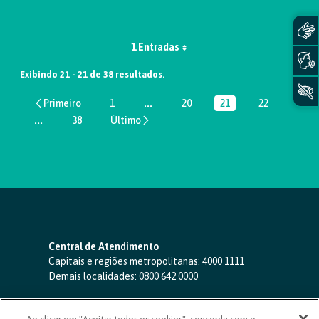
1 Entradas
Exibindo 21 - 21 de 38 resultados.
1
...
20
21
22
Página
Páginas intermediárias Usar ABA par
Página
Página
Página
...
38
Páginas intermediárias Usar ABA para navegar.
Página
Central de Atendimento
Capitais e regiões metropolitanas:
4000 1111
Demais localidades:
0800 642 0000
SAC 24 horas
-
0800 724 4420