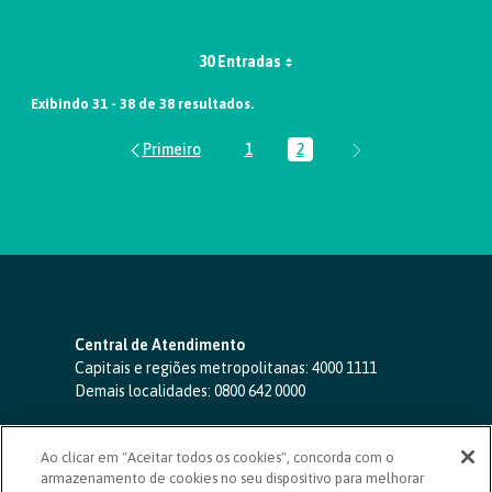
30 Entradas
Exibindo 31 - 38 de 38 resultados.
1
2
Página
Página
Central de Atendimento
Capitais e regiões metropolitanas:
4000 1111
Demais localidades:
0800 642 0000
SAC 24 horas
-
0800 724 4420
Ao clicar em "Aceitar todos os cookies", concorda com o
Ouvidoria
armazenamento de cookies no seu dispositivo para melhorar