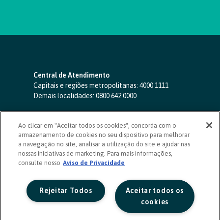
Central de Atendimento
Capitais e regiões metropolitanas:
4000 1111
Demais localidades:
0800 642 0000
SAC 24 horas
-
0800 724 4420
Ao clicar em "Aceitar todos os cookies", concorda com o
Ouvidoria
armazenamento de cookies no seu dispositivo para melhorar
0800 725 0996
(de segunda a sexta, das 8h às 20h)
a navegação no site, analisar a utilização do site e ajudar nas
ouvidoriasicoob.com.br
nossas iniciativas de marketing. Para mais informações,
consulte nosso
Deficientes auditivos ou de fala
Aviso de Privacidade
-
0800 940 0458
(de segunda a sexta, das 8h às 20h)
Rejeitar Todos
Aceitar todos os
cookies