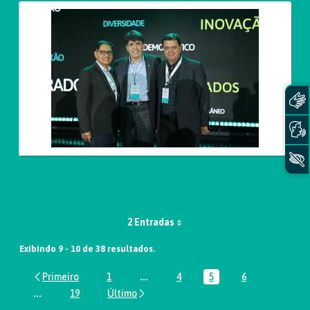
2 Entradas
Exibindo 9 - 10 de 38 resultados.
1
...
4
5
6
Página
Páginas intermediárias Usar ABA par
Página
Página
Página
...
19
Páginas intermediárias Usar ABA para navegar.
Página