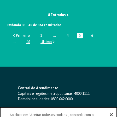
8 Entradas
Exibindo 33 - 40 de 364 resultados.
1
...
4
5
6
Página
Páginas intermediárias Usar ABA par
Página
Página
Página
...
46
Páginas intermediárias Usar ABA para navegar.
Página
Central de Atendimento
Capitais e regiões metropolitanas:
4000 1111
Demais localidades:
0800 642 0000
SAC 24 horas
-
0800 724 4420
Ao clicar em "Aceitar todos os cookies", concorda com o