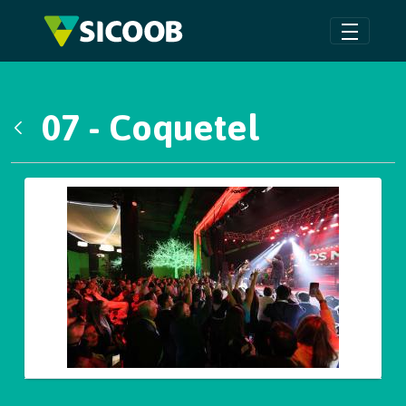
Pular para o Conteúdo principal
07 - Coquetel
Voltar
Galeria de Mídias