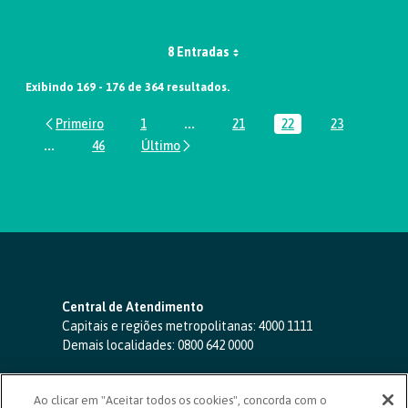
8 Entradas
Exibindo 169 - 176 de 364 resultados.
1
...
21
22
23
Página
Páginas intermediárias Usar ABA par
Página
Página
Página
...
46
Páginas intermediárias Usar ABA para navegar.
Página
Central de Atendimento
Capitais e regiões metropolitanas:
4000 1111
Demais localidades:
0800 642 0000
SAC 24 horas
-
0800 724 4420
Ao clicar em "Aceitar todos os cookies", concorda com o