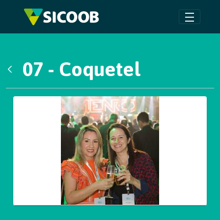
Pular para o Conteúdo principal
07 - Coquetel
Voltar
Galeria de Mídias