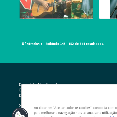
8 Entradas
Exibindo 145 - 152 de 364 resultados.
Central de Atendimento
Capitais e regiões metropolitanas:
4000 1111
Demais localidades:
0800 642 0000
SAC 24 horas
-
0800 724 4420
Ao clicar em "Aceitar todos os cookies", concorda com 
para melhorar a navegação no site, analisar a utilização 
Ouvidoria