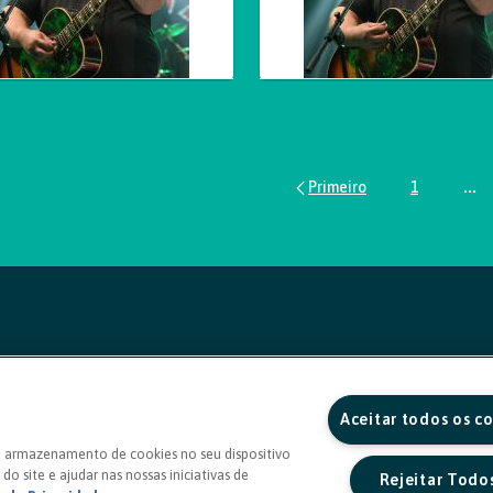
1
...
Página
Pág
Aceitar todos os c
o armazenamento de cookies no seu dispositivo
do site e ajudar nas nossas iniciativas de
Rejeitar Todo