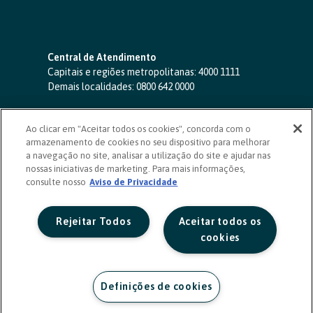
Central de Atendimento
Capitais e regiões metropolitanas:
4000 1111
Demais localidades:
0800 642 0000
SAC 24 horas
-
0800 724 4420
Ao clicar em "Aceitar todos os cookies", concorda com o
Ouvidoria
armazenamento de cookies no seu dispositivo para melhorar
0800 725 0996
(de segunda a sexta, das 8h às 20h)
a navegação no site, analisar a utilização do site e ajudar nas
ouvidoriasicoob.com.br
nossas iniciativas de marketing. Para mais informações,
consulte nosso
Deficientes auditivos ou de fala
Aviso de Privacidade
-
0800 940 0458
(de segunda a sexta, das 8h às 20h)
Rejeitar Todos
Aceitar todos os
cookies
Definições de cookies