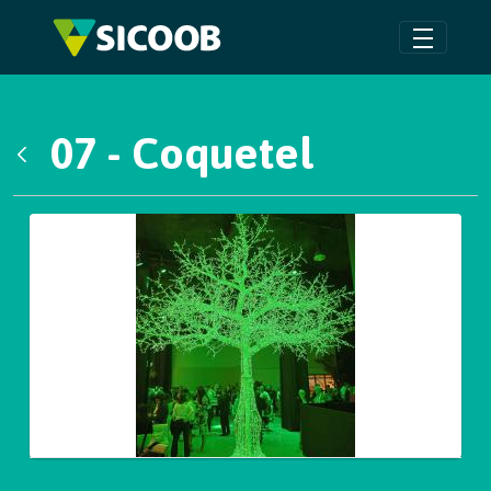
Pular para o Conteúdo principal
07 - Coquetel
Voltar
Galeria de Mídias