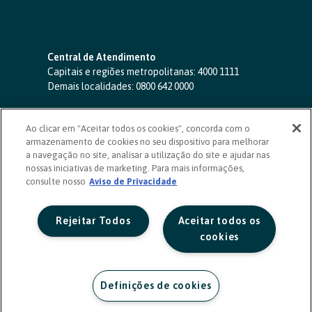
Central de Atendimento
Capitais e regiões metropolitanas:
4000 1111
Demais localidades:
0800 642 0000
SAC 24 horas
-
0800 724 4420
Ao clicar em "Aceitar todos os cookies", concorda com o
Ouvidoria
armazenamento de cookies no seu dispositivo para melhorar
0800 725 0996
(de segunda a sexta, das 8h às 20h)
a navegação no site, analisar a utilização do site e ajudar nas
ouvidoriasicoob.com.br
nossas iniciativas de marketing. Para mais informações,
consulte nosso
Deficientes auditivos ou de fala
Aviso de Privacidade
-
0800 940 0458
(de segunda a sexta, das 8h às 20h)
Rejeitar Todos
Aceitar todos os
cookies
Definições de cookies