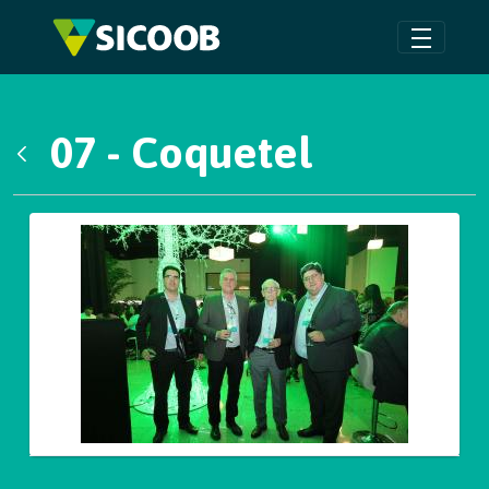
Pular para o Conteúdo principal
07 - Coquetel
Voltar
Galeria de Mídias