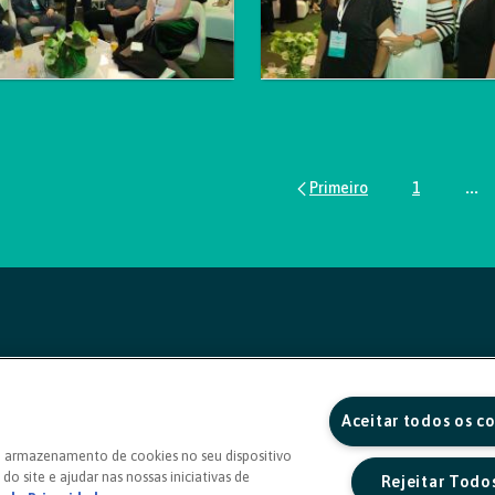
1
...
Página
Pág
Aceitar todos os c
o armazenamento de cookies no seu dispositivo
do site e ajudar nas nossas iniciativas de
Rejeitar Todo