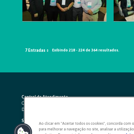
7 Entradas
Exibindo 218 - 224 de 364 resultados.
Central de Atendimento
Capitais e regiões metropolitanas:
4000 1111
Demais localidades:
0800 642 0000
SAC 24 horas
-
0800 724 4420
Ao clicar em "Aceitar todos os cookies", concorda com 
para melhorar a navegação no site, analisar a utilização 
Ouvidoria