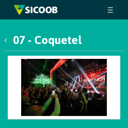
Pular para o Conteúdo principal
07 - Coquetel
Voltar
Galeria de Mídias