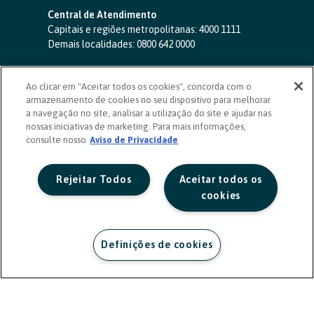
Central de Atendimento
Capitais e regiões metropolitanas:
4000 1111
Demais localidades:
0800 642 0000
SAC 24 horas
-
0800 724 4420
Ao clicar em "Aceitar todos os cookies", concorda com o
Ouvidoria
armazenamento de cookies no seu dispositivo para melhorar
0800 725 0996
(de segunda a sexta, das 8h às 20h)
a navegação no site, analisar a utilização do site e ajudar nas
ouvidoriasicoob.com.br
nossas iniciativas de marketing. Para mais informações,
consulte nosso
Deficientes auditivos ou de fala
Aviso de Privacidade
-
0800 940 0458
(de segunda a sexta, das 8h às 20h)
Rejeitar Todos
Aceitar todos os
cookies
Definições de cookies