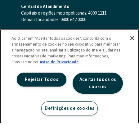
Central de Atendimento
Capitais e regiões metropolitanas:
4000 1111
Demais localidades:
0800 642 0000
SAC 24 horas
-
0800 724 4420
Ao clicar em "Aceitar todos os cookies", concorda com o
Ouvidoria
armazenamento de cookies no seu dispositivo para melhorar
0800 725 0996
(de segunda a sexta, das 8h às 20h)
a navegação no site, analisar a utilização do site e ajudar nas
ouvidoriasicoob.com.br
nossas iniciativas de marketing. Para mais informações,
consulte nosso
Deficientes auditivos ou de fala
Aviso de Privacidade
-
0800 940 0458
(de segunda a sexta, das 8h às 20h)
Rejeitar Todos
Aceitar todos os
cookies
Definições de cookies