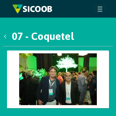
Pular para o Conteúdo principal
07 - Coquetel
Voltar
Galeria de Mídias