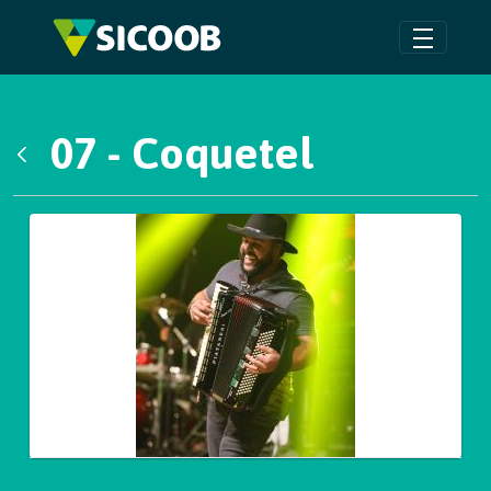
Pular para o Conteúdo principal
07 - Coquetel
Voltar
Galeria de Mídias