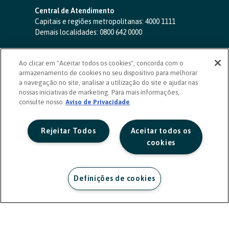
Central de Atendimento
Capitais e regiões metropolitanas:
4000 1111
Demais localidades:
0800 642 0000
SAC 24 horas
-
0800 724 4420
Ao clicar em "Aceitar todos os cookies", concorda com o
Ouvidoria
armazenamento de cookies no seu dispositivo para melhorar
0800 725 0996
(de segunda a sexta, das 8h às 20h)
a navegação no site, analisar a utilização do site e ajudar nas
ouvidoriasicoob.com.br
nossas iniciativas de marketing. Para mais informações,
consulte nosso
Deficientes auditivos ou de fala
Aviso de Privacidade
-
0800 940 0458
(de segunda a sexta, das 8h às 20h)
Rejeitar Todos
Aceitar todos os
cookies
Definições de cookies