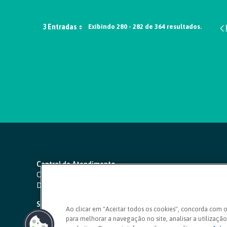
3 Entradas
Exibindo 280 - 282 de 364 resultados.
Central de Atendimento
Capitais e regiões metropolitanas:
4000 1111
Demais localidades:
0800 642 0000
SAC 24 horas
-
0800 724 4420
Ao clicar em "Aceitar todos os cookies", concorda com 
para melhorar a navegação no site, analisar a utilização 
Ouvidoria