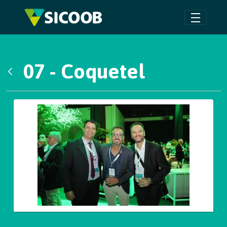
Pular para o Conteúdo principal
07 - Coquetel
Voltar
Galeria de Mídias