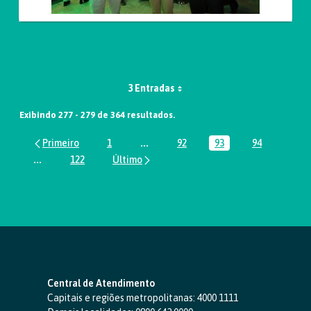
3 Entradas
Exibindo 277 - 279 de 364 resultados.
1
...
92
93
94
Página
Páginas intermediárias Usar ABA par
Página
Página
Página
...
122
Páginas intermediárias Usar ABA para navegar.
Página
Central de Atendimento
Capitais e regiões metropolitanas:
4000 1111