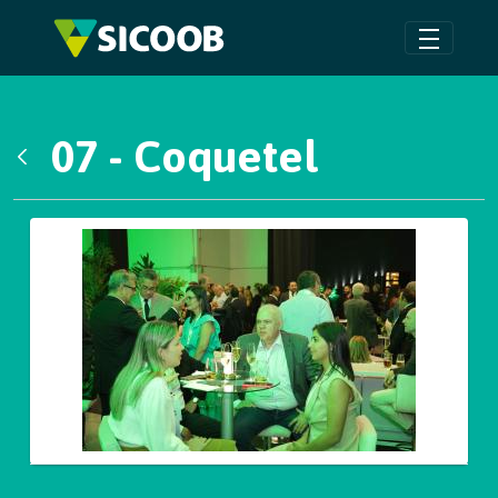
Pular para o Conteúdo principal
07 - Coquetel
Voltar
Galeria de Mídias