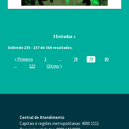
3 Entradas
Exibindo 235 - 237 de 364 resultados.
1
...
78
79
80
Página
Páginas intermediárias Usar ABA par
Página
Página
Página
...
122
Páginas intermediárias Usar ABA para navegar.
Página
Central de Atendimento
Capitais e regiões metropolitanas:
4000 1111