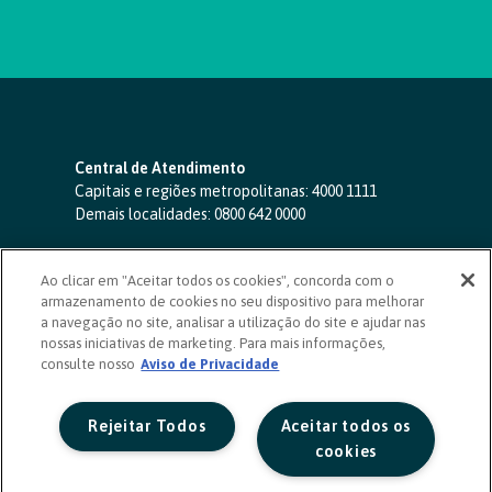
Central de Atendimento
Capitais e regiões metropolitanas:
4000 1111
Demais localidades:
0800 642 0000
SAC 24 horas
-
0800 724 4420
Ao clicar em "Aceitar todos os cookies", concorda com o
Ouvidoria
armazenamento de cookies no seu dispositivo para melhorar
0800 725 0996
(de segunda a sexta, das 8h às 20h)
a navegação no site, analisar a utilização do site e ajudar nas
ouvidoriasicoob.com.br
nossas iniciativas de marketing. Para mais informações,
consulte nosso
Deficientes auditivos ou de fala
Aviso de Privacidade
-
0800 940 0458
(de segunda a sexta, das 8h às 20h)
Rejeitar Todos
Aceitar todos os
cookies