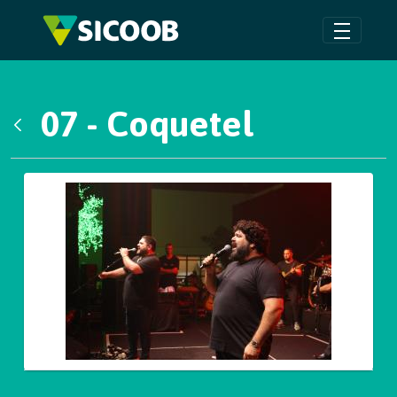
Pular para o Conteúdo principal
07 - Coquetel
Voltar
Galeria de Mídias