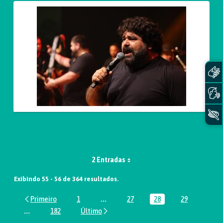
2 Entradas
Exibindo 55 - 56 de 364 resultados.
1
...
27
28
29
Página
Páginas intermediárias Usar ABA par
Página
Página
Página
...
182
Páginas intermediárias Usar ABA para navegar.
Página