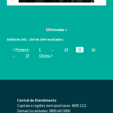
10 Entradas
Exibindo 241 - 250 de 364 resultados.
1
...
24
25
26
Página
Páginas intermediárias Usar ABA par
Página
Página
Página
...
37
Páginas intermediárias Usar ABA para navegar.
Página
Central de Atendimento
Capitais e regiões metropolitanas:
4000 1111
Demais localidades:
0800 642 0000